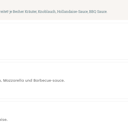
itet! je Becher Kräuter, Knoblauch, Hollandaise-Sauce, BBQ Sauce.
n, Mozzarella und Barbecue-sauce.
ise.