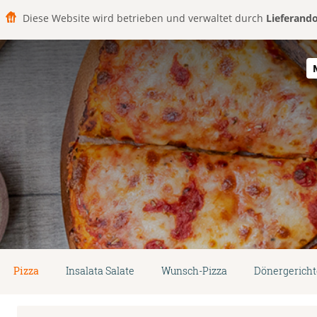
Diese Website wird betrieben und verwaltet durch
Lieferand
Pizza
Insalata Salate
Wunsch-Pizza
Dönergericht