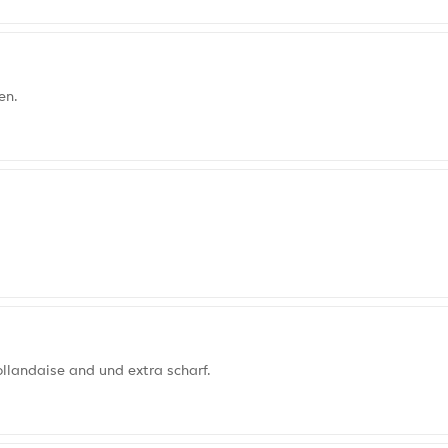
en.
llandaise and und extra scharf.