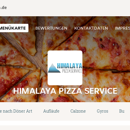
o.de
MENÜKARTE
BEWERTUNGEN
KONTAKTDATEN
IMPRE
HIMALAYA PIZZA SERVICE
e nach Döner Art
Aufläufe
Calzone
Gyros
Burge